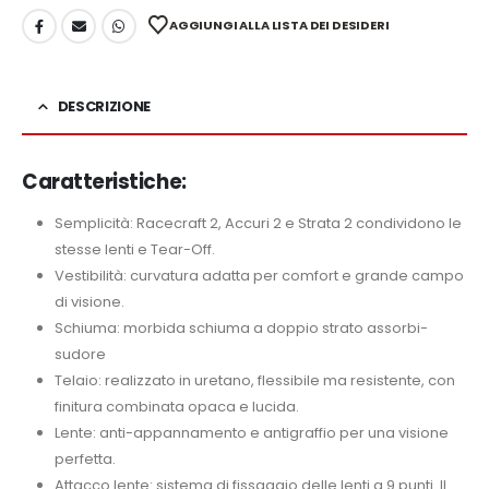
AGGIUNGI ALLA LISTA DEI DESIDERI
DESCRIZIONE
Caratteristiche:
Semplicità: Racecraft 2, Accuri 2 e Strata 2 condividono le
stesse lenti e Tear-Off.
Vestibilità: curvatura adatta per comfort e grande campo
di visione.
Schiuma: morbida schiuma a doppio strato assorbi-
sudore
Telaio: realizzato in uretano, flessibile ma resistente, con
finitura combinata opaca e lucida.
Lente: anti-appannamento e antigraffio per una visione
perfetta.
Attacco lente: sistema di fissaggio delle lenti a 9 punti. Il