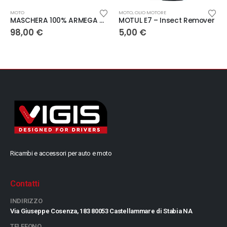
MOTO
MOTO
,
OLIO MOTORE
MASCHERA 100% ARMEGA NUCLEAR CITRUS – LENTE A SPECCHIO ORO
MOTUL E7 – Insect Remover
98,00
€
5,00
€
Ricambi e accessori per auto e moto
Contatti
INDIRIZZO
Via Giuseppe Cosenza, 183 80053 Castellammare di Stabia NA
TELEFONO